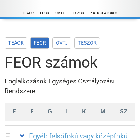
Skip
to
TEÁOR
FEOR
ÖVTJ
TESZOR
KALKULÁTOROK
content
TEÁOR
FEOR
ÖVTJ
TESZOR
FEOR számok
Foglalkozások Egységes Osztályozási
Rendszere
E
F
G
I
K
M
SZ
E
Egyéb felsőfokú vagy középfokú