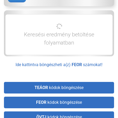
Keresési eredmény betöltése
folyamatban
Ide kattintva böngészheti a(z)
FEOR
számokat!
TEÁOR
kódok böngészése
FEOR
kódok böngészése
ÖVTJ
kódok böngészése