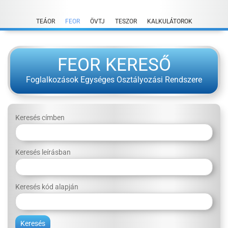
Skip
to
TEÁOR
FEOR
ÖVTJ
TESZOR
KALKULÁTOROK
content
FEOR KERESŐ
Foglalkozások Egységes Osztályozási Rendszere
Keresés címben
Keresés leírásban
Keresés kód alapján