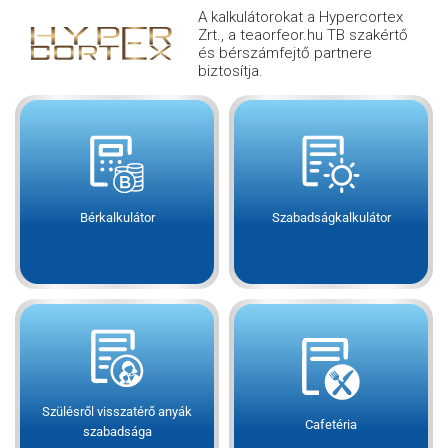
A kalkulátorokat a Hypercortex
Zrt., a teaorfeor.hu TB szakértő
és bérszámfejtő partnere
biztosítja.
Bérkalkulátor
Szabadságkalkulátor
Szülésről visszatérő anyák
Cafetéria
szabadsága