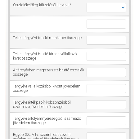
Osztalékelőleg kifizetését tervezi *
Teljes tárgyévi bruttó munkabér összege
Teljes tárgyévi bruttó társas vállalkozói
kivét összege
A tárgyévben megszerzett bruttó osztalék
összege
Tárgyévi vállalkozásból kivont jövedelem
összege
Tárgyévi értékpapír-kölcsönzésből
származó jövedelem összege
Tárgyévi árfolyamnyereségből származó
jövedelem összege
Egyéb SZJA tv. szerinti összevont
adóalapba tartozó jövedelmek összege