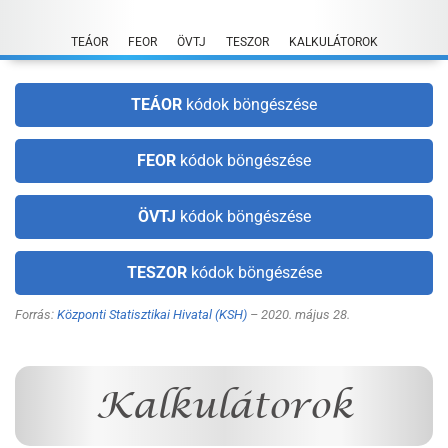
Skip
to
TEÁOR
FEOR
ÖVTJ
TESZOR
KALKULÁTOROK
content
TEÁOR
kódok böngészése
FEOR
kódok böngészése
ÖVTJ
kódok böngészése
TESZOR
kódok böngészése
Forrás:
Központi Statisztikai Hivatal (KSH)
– 2020. május 28.
Kalkulátorok