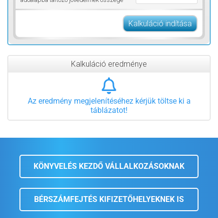
Kalkuláció indítása
Kalkuláció eredménye
Az eredmény megjelenítéséhez kérjük töltse ki a
táblázatot!
KÖNYVELÉS KEZDŐ VÁLLALKOZÁSOKNAK
BÉRSZÁMFEJTÉS KIFIZETŐHELYEKNEK IS