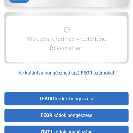
Keresési eredmény betöltése
folyamatban
Ide kattintva böngészheti a(z)
FEOR
számokat!
TEÁOR
kódok böngészése
FEOR
kódok böngészése
ÖVTJ
kódok böngészése