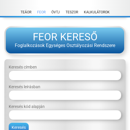
Skip
to
TEÁOR
FEOR
ÖVTJ
TESZOR
KALKULÁTOROK
content
FEOR KERESŐ
Foglalkozások Egységes Osztályozási Rendszere
Keresés címben
Keresés leírásban
Keresés kód alapján