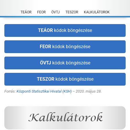
Skip
to
TEÁOR
FEOR
ÖVTJ
TESZOR
KALKULÁTOROK
content
TEÁOR
kódok böngészése
FEOR
kódok böngészése
ÖVTJ
kódok böngészése
TESZOR
kódok böngészése
Forrás:
Központi Statisztikai Hivatal (KSH)
– 2020. május 28.
Kalkulátorok