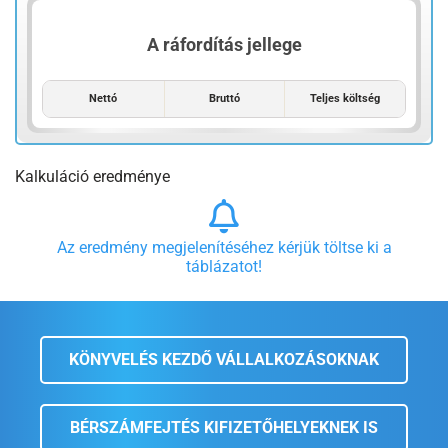
A ráfordítás jellege
Nettó
Bruttó
Teljes költség
Kalkuláció eredménye
Az eredmény megjelenítéséhez kérjük töltse ki a
táblázatot!
KÖNYVELÉS KEZDŐ VÁLLALKOZÁSOKNAK
BÉRSZÁMFEJTÉS KIFIZETŐHELYEKNEK IS