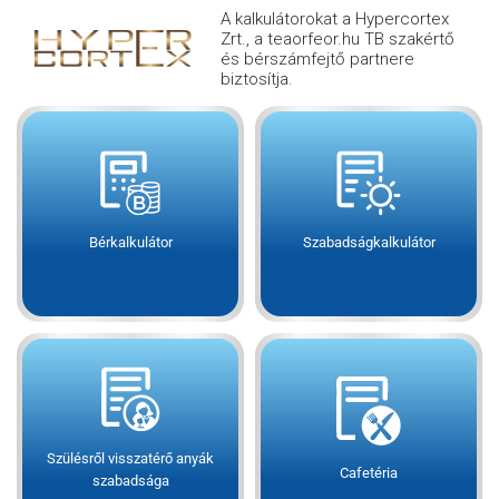
A kalkulátorokat a Hypercortex
Zrt., a teaorfeor.hu TB szakértő
és bérszámfejtő partnere
biztosítja.
Bérkalkulátor
Szabadságkalkulátor
Szülésről visszatérő anyák
Cafetéria
szabadsága