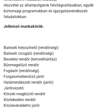
részvétel az állampolgárok felvilágosításában, egyéb
biztonsági programokban és igazgatásrendészeti
feladatokban
.
Jellemző munkakörök:
Baleseti helyszínelő (rendőrségi)
Baleseti vizsgáló (rendőrségi)
Bevetési rendőr (terrorelhárítás)
Bűnmegelőző rendőr
Fogdaőr (rendőrségi)
Forgalomellenőrző járőr
Határrendészeti rendőr (járőr)
Járőrvezető
Körzeti megbízott rendőr
Közlekedési rendőr
Közrendvédelmi járőr