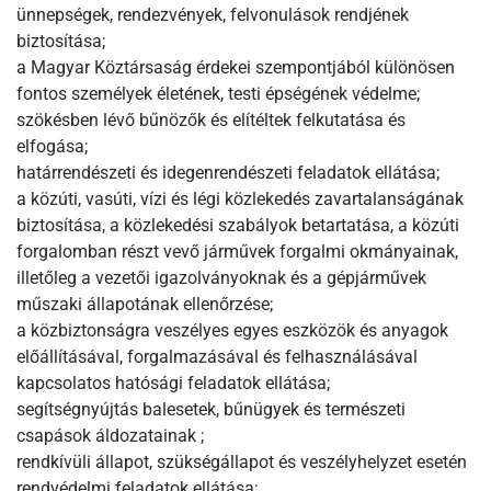
ünnepségek, rendezvények, felvonulások rendjének
biztosítása;
a Magyar Köztársaság érdekei szempontjából különösen
fontos személyek életének, testi épségének védelme;
szökésben lévő bűnözők és elítéltek felkutatása és
elfogása;
határrendészeti és idegenrendészeti feladatok ellátása;
a közúti, vasúti, vízi és légi közlekedés zavartalanságának
biztosítása, a közlekedési szabályok betartatása, a közúti
forgalomban részt vevő járművek forgalmi okmányainak,
illetőleg a vezetői igazolványoknak és a gépjárművek
műszaki állapotának ellenőrzése;
a közbiztonságra veszélyes egyes eszközök és anyagok
előállításával, forgalmazásával és felhasználásával
kapcsolatos hatósági feladatok ellátása;
segítségnyújtás balesetek, bűnügyek és természeti
csapások áldozatainak ;
rendkívüli állapot, szükségállapot és veszélyhelyzet esetén
rendvédelmi feladatok ellátása;