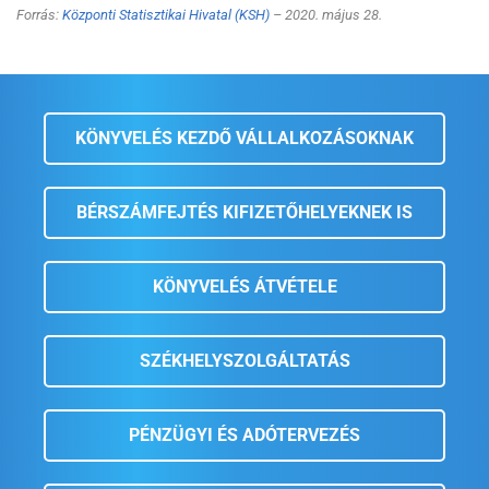
Forrás:
Központi Statisztikai Hivatal (KSH)
– 2020. május 28.
KÖNYVELÉS KEZDŐ VÁLLALKOZÁSOKNAK
BÉRSZÁMFEJTÉS KIFIZETŐHELYEKNEK IS
KÖNYVELÉS ÁTVÉTELE
SZÉKHELYSZOLGÁLTATÁS
PÉNZÜGYI ÉS ADÓTERVEZÉS