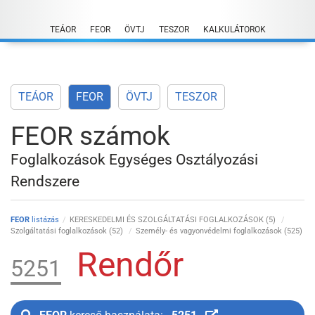
Skip
to
TEÁOR
FEOR
ÖVTJ
TESZOR
KALKULÁTOROK
content
TEÁOR
FEOR
ÖVTJ
TESZOR
FEOR számok
Foglalkozások Egységes Osztályozási
Rendszere
FEOR
listázás
KERESKEDELMI ÉS SZOLGÁLTATÁSI FOGLALKOZÁSOK (5)
Szolgáltatási foglalkozások (52)
Személy- és vagyonvédelmi foglalkozások (525)
Rendőr
5251