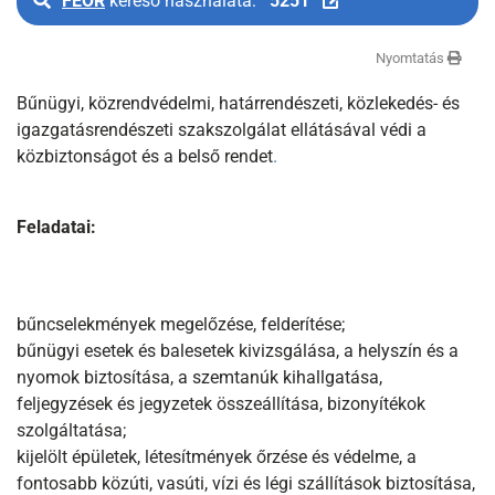
FEOR
kereső használata:
5251
Nyomtatás
Bűnügyi, közrendvédelmi, határrendészeti, közlekedés- és
igazgatásrendészeti szakszolgálat ellátásával védi a
közbiztonságot és a belső rendet
.
Feladatai:
bűncselekmények megelőzése, felderítése;
bűnügyi esetek és balesetek kivizsgálása, a helyszín és a
nyomok biztosítása, a szemtanúk kihallgatása,
feljegyzések és jegyzetek összeállítása, bizonyítékok
szolgáltatása;
kijelölt épületek, létesítmények őrzése és védelme, a
fontosabb közúti, vasúti, vízi és légi szállítások biztosítása,