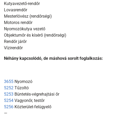
Kutyavezető-rendőr
Lovasrendőr
Mesterlövész (rendőrségi)
Motoros rendőr
Nyomozókutya vezető
Objektumőr és kísérő (rendőrségi)
Rendőr járőr
Vízirendőr
Néhány kapcsolódó, de máshová sorolt foglalkozás:
3655
Nyomozó
5252
Tűzoltó
5253
Büntetés-végrehajtási őr
5254
Vagyonőr, testőr
5256
Közterület-felügyelő
—