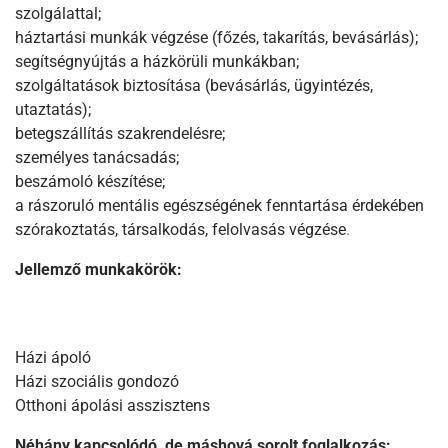
szolgálattal;
háztartási munkák végzése (főzés, takarítás, bevásárlás);
segítségnyújtás a házkörüli munkákban;
szolgáltatások biztosítása (bevásárlás, ügyintézés,
utaztatás);
betegszállítás szakrendelésre;
személyes tanácsadás;
beszámoló készítése;
a rászoruló mentális egészségének fenntartása érdekében
szórakoztatás, társalkodás, felolvasás végzése
.
Jellemző munkakörök:
Házi ápoló
Házi szociális gondozó
Otthoni ápolási asszisztens
Néhány kapcsolódó, de máshová sorolt foglalkozás: