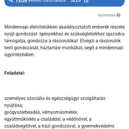
FEOR
kereső használata:
5223
Nyomtatás
Mindennapi életvitelükben akadályoztatott emberek részére
nyújt gondozást
.
Igényeikhez és szükségleteikhez igazodva
támogatja, gondozza a rászorulókat
.
Elvégzi a rászorulók
testi gondozását, háztartási munkákat, segít a mindennapi
ügyintézésben
.
Feladatai:
személyes szociális és egészségügyi szolgáltatás
nyújtása;
gyógyszerbeadás, vérnyomásmérés;
együttműködés a családdal, a védőnővel, a
családsegítővel, a házi gondozóval, a gyermekvédelmi