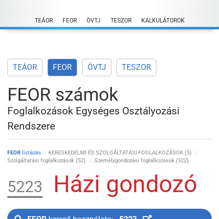
Skip
to
TEÁOR
FEOR
ÖVTJ
TESZOR
KALKULÁTOROK
content
TEÁOR
FEOR
ÖVTJ
TESZOR
FEOR számok
Foglalkozások Egységes Osztályozási
Rendszere
FEOR
listázás
KERESKEDELMI ÉS SZOLGÁLTATÁSI FOGLALKOZÁSOK (5)
Szolgáltatási foglalkozások (52)
Személygondozási foglalkozások (522)
Házi gondozó
5223