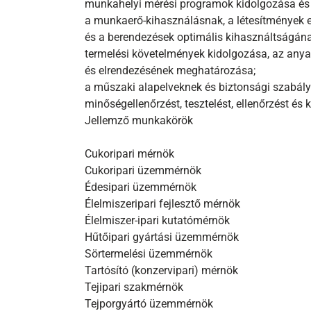
munkahelyi mérési programok kidolgozása és
a munkaerő-kihasználásnak, a létesítmények 
és a berendezések optimális kihasználtságána
termelési követelmények kidolgozása, az anya
és elrendezésének meghatározása;
a műszaki alapelveknek és biztonsági szabály
minőségellenőrzést, tesztelést, ellenőrzést és k
Jellemző munkakörök
Cukoripari mérnök
Cukoripari üzemmérnök
Édesipari üzemmérnök
Élelmiszeripari fejlesztő mérnök
Élelmiszer-ipari kutatómérnök
Hűtőipari gyártási üzemmérnök
Sörtermelési üzemmérnök
Tartósító (konzervipari) mérnök
Tejipari szakmérnök
Tejporgyártó üzemmérnök