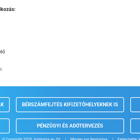
lkozás:
elő
8.
AK
BÉRSZÁMFEJTÉS KIFIZETŐHELYEKNEK IS
PÉNZÜGYI ÉS ADÓTERVEZÉS
© Copyright 2020. Iratminta.eu Zrt.
|
Minden jog fenntartva.
|
Fejlesztette: