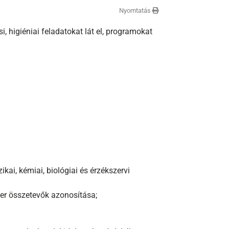
Nyomtatás
, higiéniai feladatokat lát el, programokat
kai, kémiai, biológiai és érzékszervi
zer összetevők azonosítása;