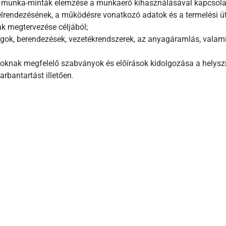
 munka-minták elemzése a munkaerő kihasználásával kapcsola
elrendezésének, a működésre vonatkozó adatok és a termelési 
k megtervezése céljából;
gok, berendezések, vezetékrendszerek, az anyagáramlás, valam
oknak megfelelő szabványok és előírások kidolgozása a helyszín
arbantartást illetően
.