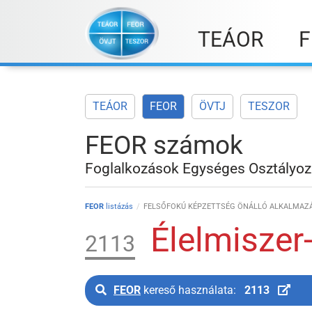
Skip
to
TEÁOR
F
content
TEÁOR
FEOR
ÖVTJ
TESZOR
FEOR számok
Foglalkozások Egységes Osztályoz
FEOR
listázás
FELSŐFOKÚ KÉPZETTSÉG ÖNÁLLÓ ALKALMAZÁ
Élelmiszer
2113
FEOR
kereső használata:
2113