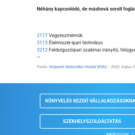
Néhány kapcsolódó, de máshová sorolt fogla
2117
Vegyészmérnök
3113
Élelmiszer-ipari technikus
3212
Feldolgozóipari szakmai irányító, felügy
—
Forrás:
Központi Statisztikai Hivatal (KSH)
– 2020. május 2
KÖNYVELÉS KEZDŐ VÁLLALKOZÁSOKN
SZÉKHELYSZOLGÁLTATÁS
IMPRESSZUM
|