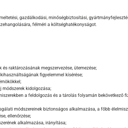
meltetési, gazdálkodási, minőségbiztosítási, gyártmányfejlesztési
sszehangolására, félméri a költséghatékonyságot
.
k és raktározásának megszervezése, ütemezése;
 kihasználtságának figyelemmel kísérése;
rnökökkel;
új módszerek kidolgozása;
iszerekben a feldolgozás és a tárolás folyamán bekövetkező fizi
zsgálati módszereinek biztonságos alkalmazása, a főbb élelmis
se, ellenőrzése;
szerének alkalmazása, irányítása;