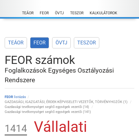
Skip
to
TEÁOR
FEOR
ÖVTJ
TESZOR
KALKULÁTOROK
content
TEÁOR
FEOR
ÖVTJ
TESZOR
FEOR számok
Foglalkozások Egységes Osztályozási
Rendszere
FEOR
listázás
GAZDASÁGI, IGAZGATÁSI, ÉRDEK-KÉPVISELETI VEZETŐK, TÖRVÉNYHOZÓK (1)
Gazdasági tevékenységet segítő egységek vezetői (14)
Gazdasági tevékenységet segítő egységek vezetői (141)
Vállalati
1414