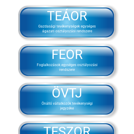
TEÁOR
Gazdasági tevékenységek egységes
ágazati osztályozási rendszere
FEOR
Foglalkozások egységes osztályozási
rendszere
ÖVTJ
Önálló vállalkozók tevékenységi
jegyzéke
TESZOR