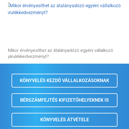
Mikor érvényesíthet az átalányadózó egyéni vállalkozó
járulékkedvezményt?
KÖNYVELÉS KEZDŐ VÁLLALKOZÁSOKNAK
BÉRSZÁMFEJTÉS KIFIZETŐHELYEKNEK IS
KÖNYVELÉS ÁTVÉTELE