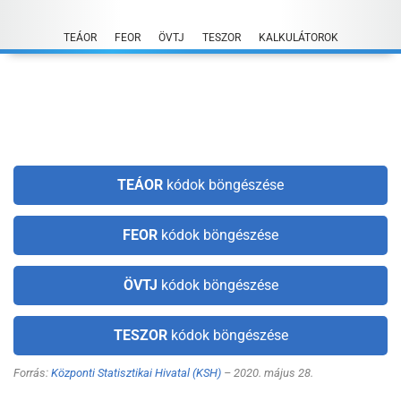
Skip
to
TEÁOR
FEOR
ÖVTJ
TESZOR
KALKULÁTOROK
content
TEÁOR
kódok böngészése
FEOR
kódok böngészése
ÖVTJ
kódok böngészése
TESZOR
kódok böngészése
Forrás:
Központi Statisztikai Hivatal (KSH)
– 2020. május 28.