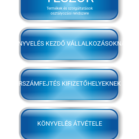
Termékek és szolgáltatások
osztályozási rendszere
KÖNYVELÉS KEZDŐ VÁLLALKOZÁSOKNAK
BÉRSZÁMFEJTÉS KIFIZETŐHELYEKNEK IS
KÖNYVELÉS ÁTVÉTELE