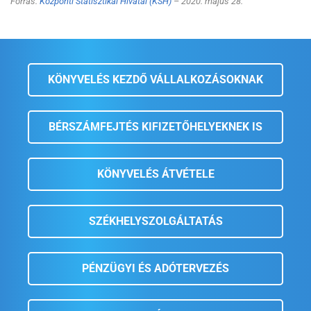
Forrás:
Központi Statisztikai Hivatal (KSH)
– 2020. május 28.
KÖNYVELÉS KEZDŐ VÁLLALKOZÁSOKNAK
BÉRSZÁMFEJTÉS KIFIZETŐHELYEKNEK IS
KÖNYVELÉS ÁTVÉTELE
SZÉKHELYSZOLGÁLTATÁS
PÉNZÜGYI ÉS ADÓTERVEZÉS