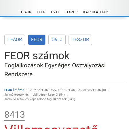
Skip
to
TEÁOR
FEOR
ÖVTJ
TESZOR
KALKULÁTOROK
content
TEÁOR
FEOR
ÖVTJ
TESZOR
FEOR számok
Foglalkozások Egységes Osztályozási
Rendszere
FEOR
listázás
GÉPKEZELŐK, ÖSSZESZERELŐK, JÁRMŰVEZETŐK (8)
Járművezetők és mobil gépek kezelői (84)
Járművezetők és kapcsolódó foglalkozások (841)
8413