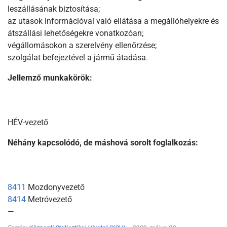
leszállásának biztosítása;
az utasok információval való ellátása a megállóhelyekre és
átszállási lehetőségekre vonatkozóan;
végállomásokon a szerelvény ellenőrzése;
szolgálat befejeztével a jármű átadása
.
Jellemző munkakörök:
HÉV-vezető
Néhány kapcsolódó, de máshová sorolt foglalkozás:
8411
Mozdonyvezető
8414
Metróvezető
—