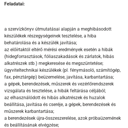
Feladatai:
a szervízkönyv útmutatásai alapján a meghibásodott
készülékek részegységeinek tesztelése, a hiba
behatárolása és a készülék javítása;
az előírtaktól eltérő mérési eredmények esetén a hibák
(hidegforrasztások, fóliaszakadások és zárlatok, hibás
alkatrészek stb
.
) megkeresése és megszüntetése;
ügyviteltechnikai készülékek (pl
.
fénymásoló, számítógép,
fax, pénztárgép) beüzemelése, javítása, karbantartása;
a gépek, berendezések, műszerek és vezérlőrendszerek
vizsgálata és tesztelése, a hibák feltárása céljából;
az elhasználódott és hibás alkatrészek és huzalok
beállítása, javítása és cseréje, a gépek, berendezések és
műszerek karbantartása;
a berendezések újra-összeszerelése, azok próbaüzemének
és beállításának elvégzése;