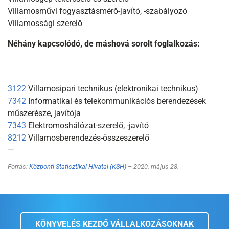
Villamosművi fogyasztásmérő-javító, -szabályozó
Villamossági szerelő
Néhány kapcsolódó, de máshová sorolt foglalkozás:
3122
Villamosipari technikus (elektronikai technikus)
7342
Informatikai és telekommunikációs berendezések
műszerésze, javítója
7343
Elektromoshálózat-szerelő, -javító
8212
Villamosberendezés-összeszerelő
—
Forrás:
Központi Statisztikai Hivatal (KSH)
– 2020. május 28.
KÖNYVELÉS KEZDŐ VÁLLALKOZÁSOKNAK