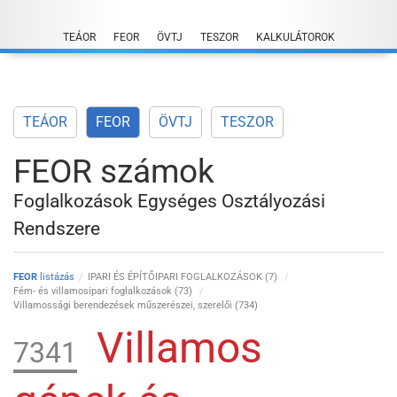
Skip
to
TEÁOR
FEOR
ÖVTJ
TESZOR
KALKULÁTOROK
content
TEÁOR
FEOR
ÖVTJ
TESZOR
FEOR számok
Foglalkozások Egységes Osztályozási
Rendszere
FEOR
listázás
IPARI ÉS ÉPÍTŐIPARI FOGLALKOZÁSOK (7)
Fém- és villamosipari foglalkozások (73)
Villamossági berendezések műszerészei, szerelői (734)
Villamos
7341