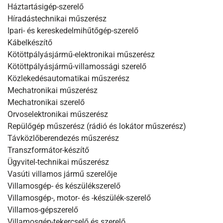
Háztartásigép-szerelő
Híradástechnikai műszerész
Ipari- és kereskedelmihűtőgép-szerelő
Kábelkészítő
Kötöttpályásjármű-elektronikai műszerész
Kötöttpályásjármű-villamossági szerelő
Közlekedésautomatikai műszerész
Mechatronikai műszerész
Mechatronikai szerelő
Orvoselektronikai műszerész
Repülőgép műszerész (rádió és lokátor műszerész)
Távközlőberendezés műszerész
Transzformátor-készítő
Ügyvitel-technikai műszerész
Vasúti villamos jármű szerelője
Villamosgép- és készülékszerelő
Villamosgép-, motor- és -készülék-szerelő
Villamos-gépszerelő
Villamosgép-tekercselő és szerelő