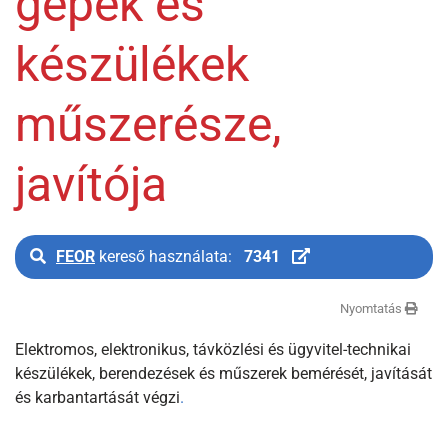
gépek és
készülékek
műszerésze,
javítója
FEOR
kereső használata:
7341
Nyomtatás
Elektromos, elektronikus, távközlési és ügyvitel-technikai
készülékek, berendezések és műszerek bemérését, javítását
és karbantartását végzi
.