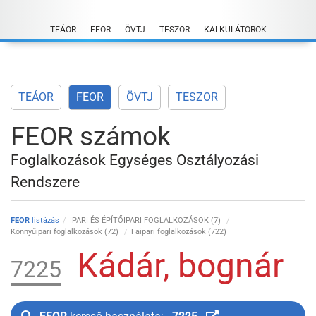
Skip
to
TEÁOR
FEOR
ÖVTJ
TESZOR
KALKULÁTOROK
content
TEÁOR
FEOR
ÖVTJ
TESZOR
FEOR számok
Foglalkozások Egységes Osztályozási
Rendszere
FEOR
listázás
IPARI ÉS ÉPÍTŐIPARI FOGLALKOZÁSOK (7)
Könnyűipari foglalkozások (72)
Faipari foglalkozások (722)
Kádár, bognár
7225