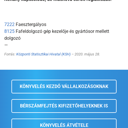
7222
Faesztergályos
8125
Fafeldolgozó gép kezelője és gyártósor mellett
dolgozó
—
Forrás:
Központi Statisztikai Hivatal (KSH)
– 2020. május 28.
KÖNYVELÉS KEZDŐ VÁLLALKOZÁSOKNAK
BÉRSZÁMFEJTÉS KIFIZETŐHELYEKNEK IS
KÖNYVELÉS ÁTVÉTELE