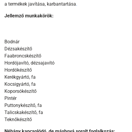
a termékek javítása, karbantartása
.
Jellemző munkakörök:
Bodnár
Dézsakészítő
Faabroncskészítő
Hordójavító, dézsajavító
Hordókészítő
Kerékgyártó, fa
Kocsigyártó, fa
Koporsókészítő
Pintér
Puttonykészítő, fa
Talicskakészítő, fa
Teknőkészítő
Néhány kapcsolódó, de máshová sorolt foglalkozás: