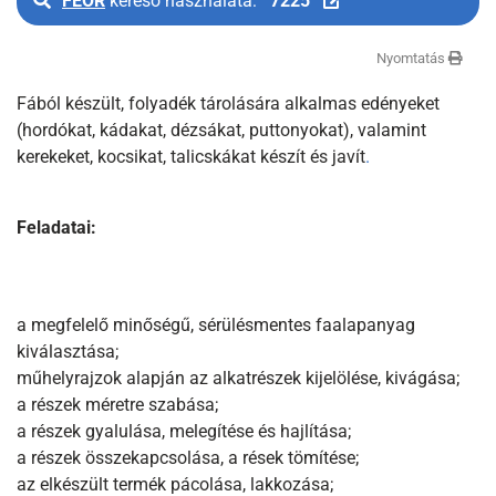
FEOR
kereső használata:
7225
Nyomtatás
Fából készült, folyadék tárolására alkalmas edényeket
(hordókat, kádakat, dézsákat, puttonyokat), valamint
kerekeket, kocsikat, talicskákat készít és javít
.
Feladatai:
a megfelelő minőségű, sérülésmentes faalapanyag
kiválasztása;
műhelyrajzok alapján az alkatrészek kijelölése, kivágása;
a részek méretre szabása;
a részek gyalulása, melegítése és hajlítása;
a részek összekapcsolása, a rések tömítése;
az elkészült termék pácolása, lakkozása;