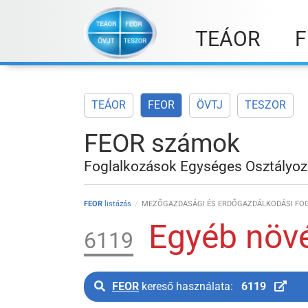
Skip
to
TEÁOR
F
content
TEÁOR
FEOR
ÖVTJ
TESZOR
FEOR számok
Foglalkozások Egységes Osztályoz
FEOR
listázás
MEZŐGAZDASÁGI ÉS ERDŐGAZDÁLKODÁSI FO
Egyéb növé
6119
FEOR
kereső használata:
6119