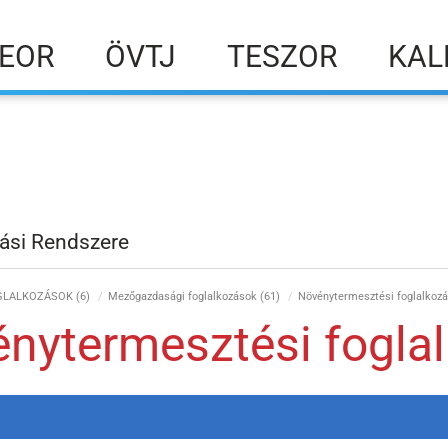
EOR
ÖVTJ
TESZOR
KAL
ási Rendszere
GLALKOZÁSOK (6)
Mezőgazdasági foglalkozások (61)
Növénytermesztési foglalkozá
nytermesztési fogla