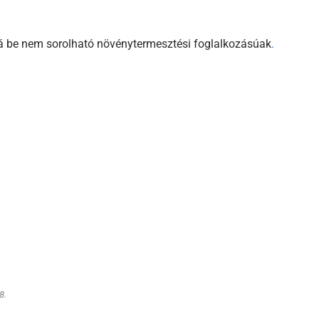
á be nem sorolható növénytermesztési foglalkozásúak
.
8.