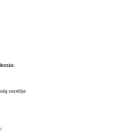
lkozás:
ség vezetője
8.