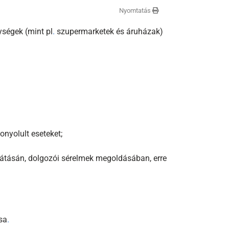
Nyomtatás
gységek (mint pl
.
szupermarketek és áruházak)
onyolult eseteket;
ocsátásán, dolgozói sérelmek megoldásában, erre
sa
.