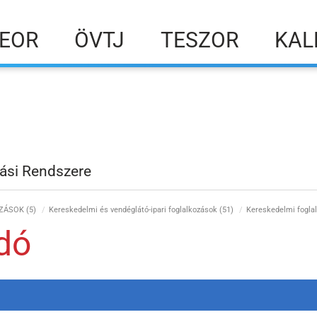
EOR
ÖVTJ
TESZOR
KAL
ási Rendszere
ZÁSOK (5)
Kereskedelmi és vendéglátó-ipari foglalkozások (51)
Kereskedelmi fogla
dó