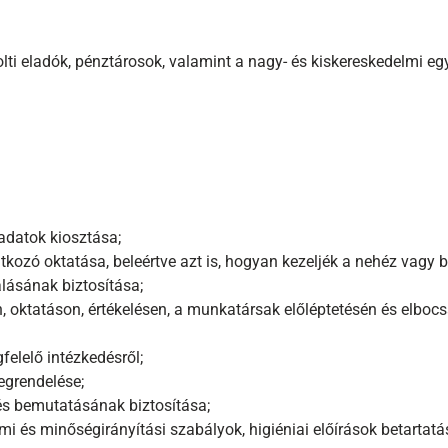
a bolti eladók, pénztárosok, valamint a nagy- és kiskereskedelmi e
adatok kiosztása;
kozó oktatása, beleértve azt is, hogyan kezeljék a nehéz vagy b
lásának biztosítása;
len, oktatáson, értékelésen, a munkatársak előléptetésén és elb
felelő intézkedésről;
megrendelése;
és bemutatásának biztosítása;
mi és minőségirányítási szabályok, higiéniai előírások betartatá