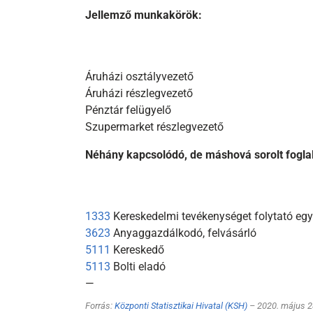
Jellemző munkakörök:
Áruházi osztályvezető
Áruházi részlegvezető
Pénztár felügyelő
Szupermarket részlegvezető
Néhány kapcsolódó, de máshová sorolt fogla
1333
Kereskedelmi tevékenységet folytató egy
3623
Anyaggazdálkodó, felvásárló
5111
Kereskedő
5113
Bolti eladó
—
Forrás:
Központi Statisztikai Hivatal (KSH)
– 2020. május 2