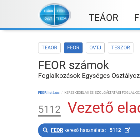
Skip
to
TEÁOR
F
content
TEÁOR
FEOR
ÖVTJ
TESZOR
FEOR számok
Foglalkozások Egységes Osztályoz
FEOR
listázás
KERESKEDELMI ÉS SZOLGÁLTATÁSI FOGLALKO
Vezető ela
5112
FEOR
kereső használata:
5112