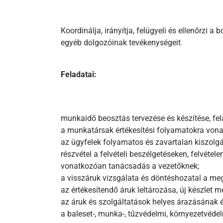
Koordinálja, irányítja, felügyeli és ellenőrzi 
egyéb dolgozóinak tevékenységeit
.
Feladatai:
munkaidő beosztás tervezése és készítése, fel
a munkatársak értékesítési folyamatokra vonat
az ügyfelek folyamatos és zavartalan kiszolgá
részvétel a felvételi beszélgetéseken, felvéte
vonatkozóan tanácsadás a vezetőknek;
a visszáruk vizsgálata és döntéshozatal a meg
az értékesítendő áruk leltározása, új készlet 
az áruk és szolgáltatások helyes árazásának 
a baleset-, munka-, tűzvédelmi, környezetvédel