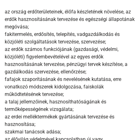
az ország erdőterületeinek, élőfa készletének növelése, az
erdők hasznosításának tervezése és egészségi állapotának
megóvása;
fakitermelés, erdősítés, telepítés, vadgazdálkodás és
közjóléti szolgáltatások tervezése, szervezése;
az erdők számos funkciójának (gazdasági, védelmi,
közjóléti) figyelembevételével az egyes erdők
hasznosításának tervezése, pénzügyi tervek készítése, a
gazdálkodás szervezése, ellenőrzése;
fafajok szaporításának és nevelésének kutatása, erre
vonatkozó módszerek kidolgozása, faiskolák
működtetésének tervezése;
a talaj jellemzőinek, hasznosíthatóságának és
termőképességének vizsgálata;
az erdei melléktermékek gyártásának tervezése és
hasznosítása;
szakmai tanácsok adása;
az élővilág védelmével kapcsolatban új vagy