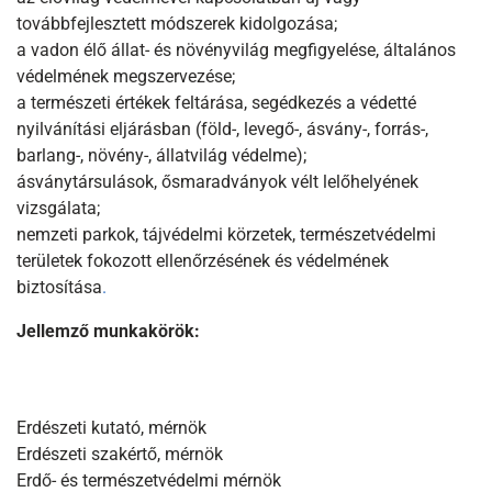
továbbfejlesztett módszerek kidolgozása;
a vadon élő állat- és növényvilág megfigyelése, általános
védelmének megszervezése;
a természeti értékek feltárása, segédkezés a védetté
nyilvánítási eljárásban (föld-, levegő-, ásvány-, forrás-,
barlang-, növény-, állatvilág védelme);
ásványtársulások, ősmaradványok vélt lelőhelyének
vizsgálata;
nemzeti parkok, tájvédelmi körzetek, természetvédelmi
területek fokozott ellenőrzésének és védelmének
biztosítása
.
Jellemző munkakörök:
Erdészeti kutató, mérnök
Erdészeti szakértő, mérnök
Erdő- és természetvédelmi mérnök