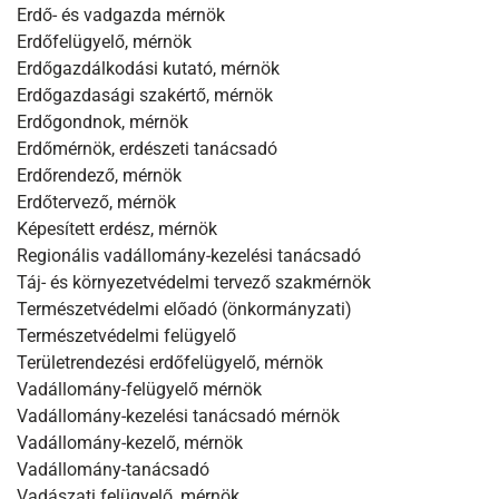
Erdő- és vadgazda mérnök
Erdőfelügyelő, mérnök
Erdőgazdálkodási kutató, mérnök
Erdőgazdasági szakértő, mérnök
Erdőgondnok, mérnök
Erdőmérnök, erdészeti tanácsadó
Erdőrendező, mérnök
Erdőtervező, mérnök
Képesített erdész, mérnök
Regionális vadállomány-kezelési tanácsadó
Táj- és környezetvédelmi tervező szakmérnök
Természetvédelmi előadó (önkormányzati)
Természetvédelmi felügyelő
Területrendezési erdőfelügyelő, mérnök
Vadállomány-felügyelő mérnök
Vadállomány-kezelési tanácsadó mérnök
Vadállomány-kezelő, mérnök
Vadállomány-tanácsadó
Vadászati felügyelő, mérnök