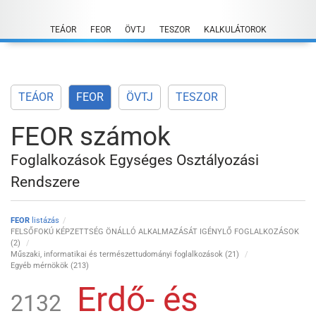
Skip
to
TEÁOR
FEOR
ÖVTJ
TESZOR
KALKULÁTOROK
content
TEÁOR
FEOR
ÖVTJ
TESZOR
FEOR számok
Foglalkozások Egységes Osztályozási
Rendszere
FEOR
listázás
FELSŐFOKÚ KÉPZETTSÉG ÖNÁLLÓ ALKALMAZÁSÁT IGÉNYLŐ FOGLALKOZÁSOK
(2)
Műszaki, informatikai és természettudományi foglalkozások (21)
Egyéb mérnökök (213)
Erdő- és
2132