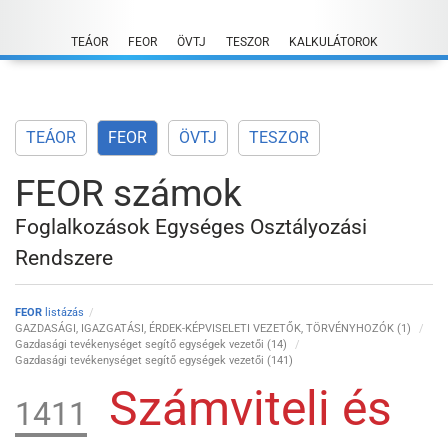
Skip
to
TEÁOR
FEOR
ÖVTJ
TESZOR
KALKULÁTOROK
content
TEÁOR
FEOR
ÖVTJ
TESZOR
FEOR számok
Foglalkozások Egységes Osztályozási
Rendszere
FEOR
listázás
GAZDASÁGI, IGAZGATÁSI, ÉRDEK-KÉPVISELETI VEZETŐK, TÖRVÉNYHOZÓK (1)
Gazdasági tevékenységet segítő egységek vezetői (14)
Gazdasági tevékenységet segítő egységek vezetői (141)
Számviteli és
1411