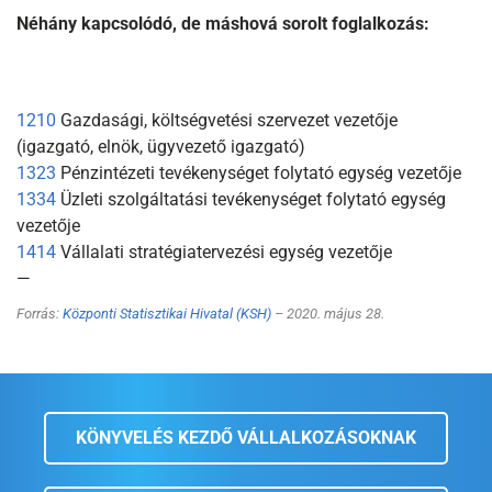
Néhány kapcsolódó, de máshová sorolt foglalkozás:
1210
Gazdasági, költségvetési szervezet vezetője
(igazgató, elnök, ügyvezető igazgató)
1323
Pénzintézeti tevékenységet folytató egység vezetője
1334
Üzleti szolgáltatási tevékenységet folytató egység
vezetője
1414
Vállalati stratégiatervezési egység vezetője
—
Forrás:
Központi Statisztikai Hivatal (KSH)
– 2020. május 28.
KÖNYVELÉS KEZDŐ VÁLLALKOZÁSOKNAK