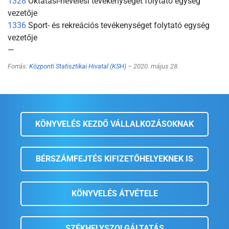
1328
Oktatási-nevelési tevékenységet folytató egység
vezetője
1336
Sport- és rekreációs tevékenységet folytató egység
vezetője
—
Forrás:
Központi Statisztikai Hivatal (KSH)
– 2020. május 28.
KÖNYVELÉS KEZDŐ VÁLLALKOZÁSOKNAK
BÉRSZÁMFEJTÉS KIFIZETŐHELYEKNEK IS
KÖNYVELÉS ÁTVÉTELE
SZÉKHELYSZOLGÁLTATÁS