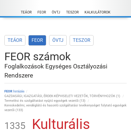
Skip
to
TEÁOR
FEOR
ÖVTJ
TESZOR
KALKULÁTOROK
content
TEÁOR
FEOR
ÖVTJ
TESZOR
FEOR számok
Foglalkozások Egységes Osztályozási
Rendszere
FEOR
listázás
GAZDASÁGI, IGAZGATÁSI, ÉRDEK-KÉPVISELETI VEZETŐK, TÖRVÉNYHOZÓK (1)
Termelési és szolgáltatást nyújtó egységek vezetői (13)
Kereskedelmi, vendéglátó és hasonló szolgáltatási tevékenységet folytató egységek
vezetői (133)
Kulturális
1335