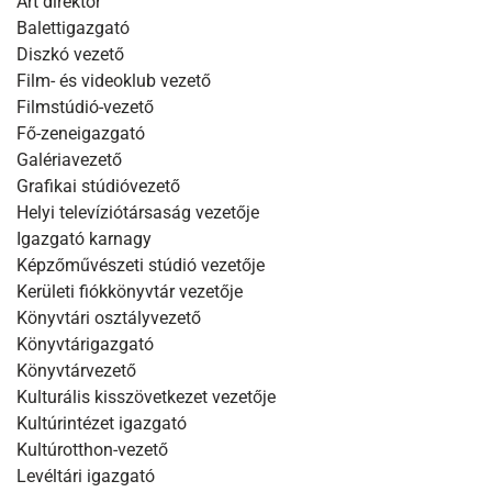
Art direktor
Balettigazgató
Diszkó vezető
Film- és videoklub vezető
Filmstúdió-vezető
Fő-zeneigazgató
Galériavezető
Grafikai stúdióvezető
Helyi televíziótársaság vezetője
Igazgató karnagy
Képzőművészeti stúdió vezetője
Kerületi fiókkönyvtár vezetője
Könyvtári osztályvezető
Könyvtárigazgató
Könyvtárvezető
Kulturális kisszövetkezet vezetője
Kultúrintézet igazgató
Kultúrotthon-vezető
Levéltári igazgató