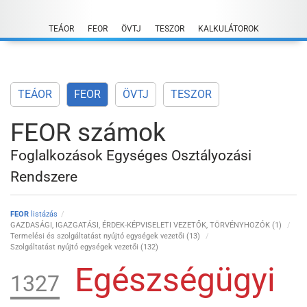
Skip
to
TEÁOR
FEOR
ÖVTJ
TESZOR
KALKULÁTOROK
content
TEÁOR
FEOR
ÖVTJ
TESZOR
FEOR számok
Foglalkozások Egységes Osztályozási
Rendszere
FEOR
listázás
GAZDASÁGI, IGAZGATÁSI, ÉRDEK-KÉPVISELETI VEZETŐK, TÖRVÉNYHOZÓK (1)
Termelési és szolgáltatást nyújtó egységek vezetői (13)
Szolgáltatást nyújtó egységek vezetői (132)
Egészségügyi
1327