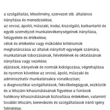
a szolgáltatás, létesítmény, szervezet stb
.
általános
irányítása és menedzselése;
az orvosi, ápolói, műszaki, irodai, kiszolgáló, karbantartó és
egyéb személyzet munkatevékenységeinek irányítása,
felügyelete és értékelése;
célok és értékelési vagy működési kritériumok
meghatározása az általuk irányított egységek számára,
munkatársak toborzásának, felvételének és oktatásának
irányítása vagy vezetése;
eljárások, irányelvek és normák kidolgozása, végrehajtása
és nyomon követése az orvosi, ápoló, műszaki és
adminisztratív munkatársakra vonatkozóan;
a diagnosztikai szolgáltatások, fekvőbetegágyak, eszközök
és a létszám kihasználásának figyelése a források
hatékony kihasználásának biztosítása érdekében, valamint
további létszám, berendezés és szolgáltatások iránti igény
felmérése;