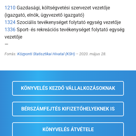
1210
Gazdasági, költségvetési szervezet vezetője
(igazgató, elnök, ügyvezető igazgató)
1324
Szociális tevékenységet folytató egység vezetője
1336
Sport- és rekreációs tevékenységet folytató egység
vezetője
—
Forrás:
Központi Statisztikai Hivatal (KSH)
– 2020. május 28.
KÖNYVELÉS KEZDŐ VÁLLALKOZÁSOKNAK
BÉRSZÁMFEJTÉS KIFIZETŐHELYEKNEK IS
KÖNYVELÉS ÁTVÉTELE