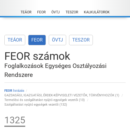
Skip
to
TEÁOR
FEOR
ÖVTJ
TESZOR
KALKULÁTOROK
content
TEÁOR
FEOR
ÖVTJ
TESZOR
FEOR számok
Foglalkozások Egységes Osztályozási
Rendszere
FEOR
listázás
GAZDASÁGI, IGAZGATÁSI, ÉRDEK-KÉPVISELETI VEZETŐK, TÖRVÉNYHOZÓK (1)
Termelési és szolgáltatást nyújtó egységek vezetői (13)
Szolgáltatást nyújtó egységek vezetői (132)
1325