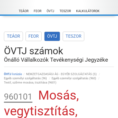
Skip
to
TEÁOR
FEOR
ÖVTJ
TESZOR
KALKULÁTOROK
content
TEÁOR
FEOR
ÖVTJ
TESZOR
ÖVTJ számok
Önálló Vállalkozók Tevékenységi Jegyzéke
ÖVTJ
listázás
NEMZETGAZDASÁGI ÁG - EGYÉB SZOLGÁLTATÁS (S)
Egyéb személyi szolgáltatás (96)
Egyéb személyi szolgáltatás (960)
Textil, szőrme mosása, tisztítása (9601)
Mosás,
960101
vegytisztítás,