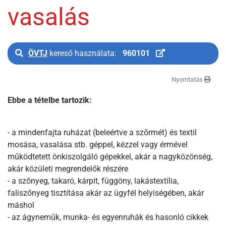
vasalás
ÖVTJ
kereső használata:
960101
Nyomtatás
Ebbe a tételbe tartozik:
- a mindenfajta ruházat (beleértve a szőrmét) és textil
mosása, vasalása stb
.
géppel, kézzel vagy érmével
működtetett önkiszolgáló gépekkel, akár a nagyközönség,
akár közületi megrendelők részére
- a szőnyeg, takaró, kárpit, függöny, lakástextília,
faliszőnyeg tisztítása akár az ügyfél helyiségében, akár
máshol
- az ágyneműk, munka- és egyenruhák és hasonló cikkek