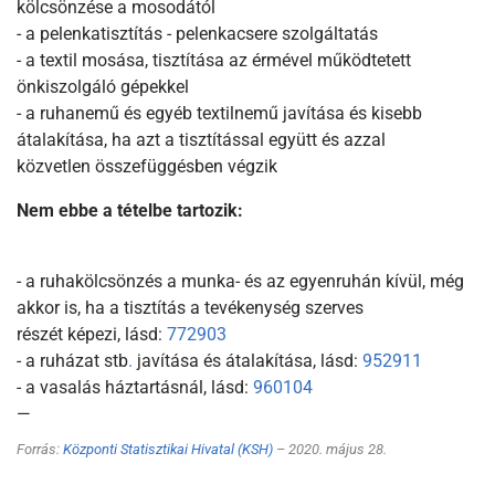
kölcsönzése a mosodától
- a pelenkatisztítás - pelenkacsere szolgáltatás
- a textil mosása, tisztítása az érmével működtetett
önkiszolgáló gépekkel
- a ruhanemű és egyéb textilnemű javítása és kisebb
átalakítása, ha azt a tisztítással együtt és azzal
közvetlen összefüggésben végzik
Nem ebbe a tételbe tartozik:
- a ruhakölcsönzés a munka- és az egyenruhán kívül, még
akkor is, ha a tisztítás a tevékenység szerves
részét képezi, lásd:
772903
- a ruházat stb
.
javítása és átalakítása, lásd:
952911
- a vasalás háztartásnál, lásd:
960104
—
Forrás:
Központi Statisztikai Hivatal (KSH)
– 2020. május 28.