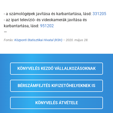
- a számológépek javítása és karbantartása, lásd:
331205
- az ipari televízió- és videokamerák javítása és
karbantartása, lásd:
951202
—
Forrás:
Központi Statisztikai Hivatal (KSH)
– 2020. május 28.
KÖNYVELÉS KEZDŐ VÁLLALKOZÁSOKNAK
BÉRSZÁMFEJTÉS KIFIZETŐHELYEKNEK IS
KÖNYVELÉS ÁTVÉTELE