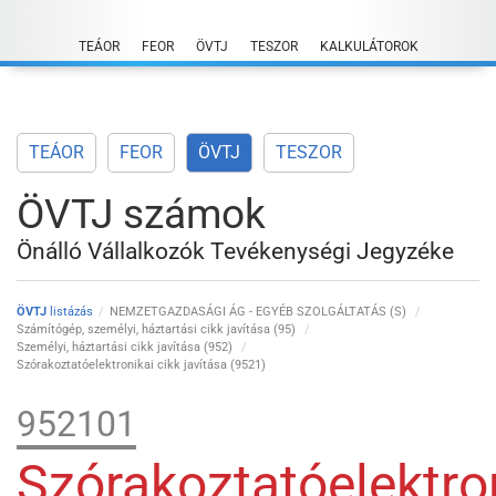
Skip
to
TEÁOR
FEOR
ÖVTJ
TESZOR
KALKULÁTOROK
content
TEÁOR
FEOR
ÖVTJ
TESZOR
ÖVTJ számok
Önálló Vállalkozók Tevékenységi Jegyzéke
ÖVTJ
listázás
NEMZETGAZDASÁGI ÁG - EGYÉB SZOLGÁLTATÁS (S)
Számítógép, személyi, háztartási cikk javítása (95)
Személyi, háztartási cikk javítása (952)
Szórakoztatóelektronikai cikk javítása (9521)
952101
Szórakoztatóelektro