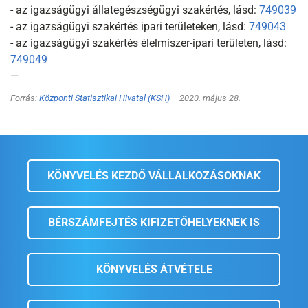
- az igazságügyi állategészségügyi szakértés, lásd:
749039
- az igazságügyi szakértés ipari területeken, lásd:
749043
- az igazságügyi szakértés élelmiszer-ipari területen, lásd:
749049
—
Forrás:
Központi Statisztikai Hivatal (KSH)
– 2020. május 28.
KÖNYVELÉS KEZDŐ VÁLLALKOZÁSOKNAK
BÉRSZÁMFEJTÉS KIFIZETŐHELYEKNEK IS
KÖNYVELÉS ÁTVÉTELE