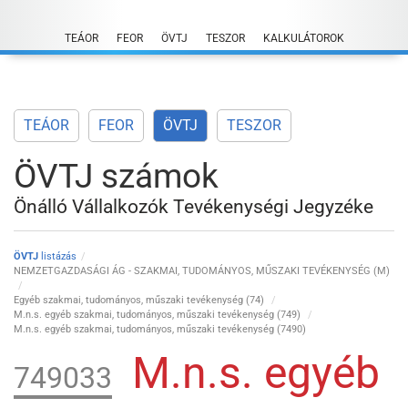
Skip
to
TEÁOR
FEOR
ÖVTJ
TESZOR
KALKULÁTOROK
content
TEÁOR
FEOR
ÖVTJ
TESZOR
ÖVTJ számok
Önálló Vállalkozók Tevékenységi Jegyzéke
ÖVTJ
listázás
NEMZETGAZDASÁGI ÁG - SZAKMAI, TUDOMÁNYOS, MŰSZAKI TEVÉKENYSÉG (M)
Egyéb szakmai, tudományos, műszaki tevékenység (74)
M.n.s. egyéb szakmai, tudományos, műszaki tevékenység (749)
M.n.s. egyéb szakmai, tudományos, műszaki tevékenység (7490)
M.n.s. egyéb
749033