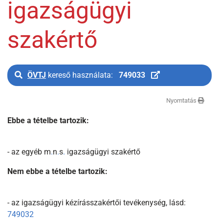
igazságügyi
szakértő
ÖVTJ
kereső használata:
749033
Nyomtatás
Ebbe a tételbe tartozik:
- az egyéb m
.
n
.
s
.
igazságügyi szakértő
Nem ebbe a tételbe tartozik:
- az igazságügyi kézírásszakértői tevékenység, lásd:
749032