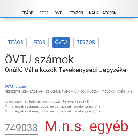
Skip
to
TEÁOR
FEOR
ÖVTJ
TESZOR
KALKULÁTOROK
content
TEÁOR
FEOR
ÖVTJ
TESZOR
ÖVTJ számok
Önálló Vállalkozók Tevékenységi Jegyzéke
ÖVTJ
listázás
NEMZETGAZDASÁGI ÁG - SZAKMAI, TUDOMÁNYOS, MŰSZAKI TEVÉKENYSÉG (M)
Egyéb szakmai, tudományos, műszaki tevékenység (74)
M.n.s. egyéb szakmai, tudományos, műszaki tevékenység (749)
M.n.s. egyéb szakmai, tudományos, műszaki tevékenység (7490)
M.n.s. egyéb
749033