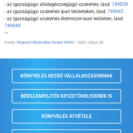
- az igazságügyi állategészségügyi szakértés, lásd:
749039
- az igazságügyi szakértés ipari területeken, lásd:
749043
- az igazságügyi szakértés élelmiszer-ipari területen, lásd:
749049
—
Forrás:
Központi Statisztikai Hivatal (KSH)
– 2020. május 28.
KÖNYVELÉS KEZDŐ VÁLLALKOZÁSOKNAK
BÉRSZÁMFEJTÉS KIFIZETŐHELYEKNEK IS
KÖNYVELÉS ÁTVÉTELE