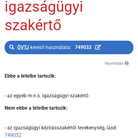
igazságügyi
szakértő
ÖVTJ
kereső használata:
749033
Nyomtatás
Ebbe a tételbe tartozik:
- az egyéb m
.
n
.
s
.
igazságügyi szakértő
Nem ebbe a tételbe tartozik:
- az igazságügyi kézírásszakértői tevékenység, lásd:
749032