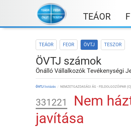
Skip
to
TEÁOR
F
content
TEÁOR
FEOR
ÖVTJ
TESZOR
ÖVTJ számok
Önálló Vállalkozók Tevékenységi J
ÖVTJ
listázás
NEMZETGAZDASÁGI ÁG - FELDOLGOZÓIPAR (C
Nem házta
331221
javítása