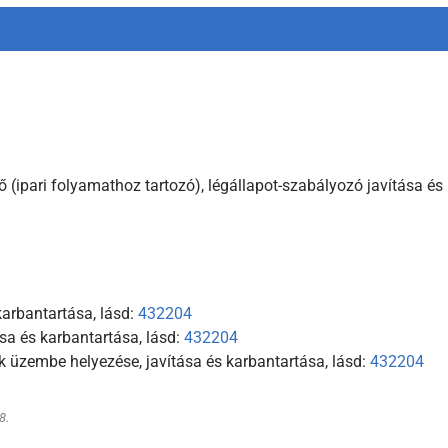
ő (ipari folyamathoz tartozó), légállapot-szabályozó javítása és
karbantartása, lásd:
432204
ása és karbantartása, lásd:
432204
k üzembe helyezése, javítása és karbantartása, lásd:
432204
8.