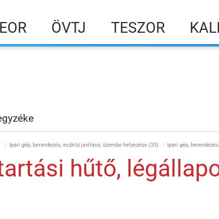
EOR
ÖVTJ
TESZOR
KAL
egyzéke
)
Ipari gép, berendezés, eszköz javítása, üzembe helyezése (33)
Ipari gép, berendezés
rtási hűtő, légállap