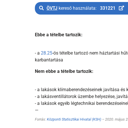
ÖVTJ
kereső használata:
331221
Ebbe a tételbe tartozik:
- a
28.25
-ös tételbe tartozó nem háztartási hűt
karbantartása
Nem ebbe a tételbe tartozik:
- a lakások klímaberendezéseinek javítása és 
- a lakásventillátorok üzembe helyezése, javít
- a lakások egyéb légtechnikai berendezéseine
—
Forrás:
Központi Statisztikai Hivatal (KSH)
– 2020. május 2