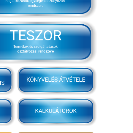
Foglalkozások egységes osztályozási
rendszere
TESZOR
Termékek és szolgáltatások
osztályozási rendszere
KÖNYVELÉS ÁTVÉTELE
IS
KALKULÁTOROK