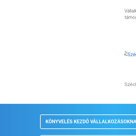
Válla
támo
Széc
KÖNYVELÉS KEZDŐ VÁLLALKOZÁSOKN