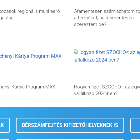
lkozások regionális munkaerő
Áfamentesen számlázhatom t
gatása
a terméket, ha áfamentesen
szereztem be?
henyi Kártya Program MAX
Hogyan fizet SZOCHO-t az egy
vállalkozó 2024-ben?
AK
BÉRSZÁMFEJTÉS KIFIZETŐHELYEKNEK IS