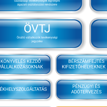
Gazdasági tevékenységek egységes
ágazati osztályozási rendszere
ÖVTJ
Önálló vállalkozók tevékenységi
jegyzéke
KÖNYVELÉS KEZDŐ
BÉRSZÁMFEJTÉS
VÁLLALKOZÁSOKNAK
KIFIZETŐHELYEKNEK 
PÉNZÜGYI ÉS
ÉKHELYSZOLGÁLTATÁS
ADÓTERVEZÉS