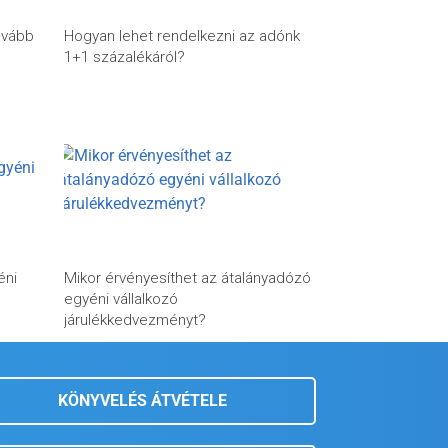
ovább
Hogyan lehet rendelkezni az adónk
1+1 százalékáról?
éni
Mikor érvényesíthet az átalányadózó
egyéni vállalkozó
járulékkedvezményt?
KÖNYVELÉS ÁTVÉTELE