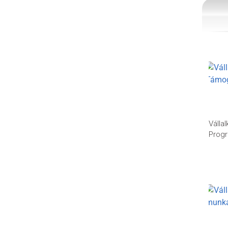
Válla
Prog