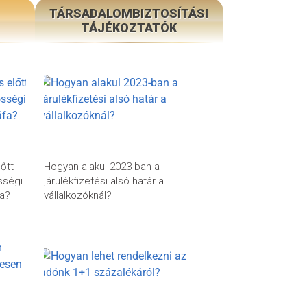
TÁRSADALOMBIZTOSÍTÁSI
TÁJÉKOZTATÓK
lőtt
Hogyan alakul 2023-ban a
sségi
járulékfizetési alsó határ a
fa?
vállalkozóknál?