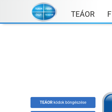
Skip
to
TEÁOR
F
content
TEÁOR
kódok böngészése