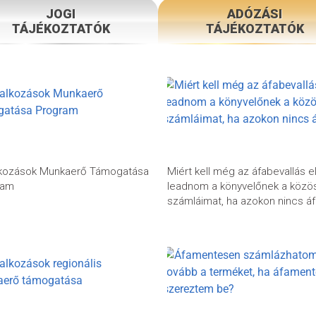
JOGI
ADÓZÁSI
TÁJÉKOZTATÓK
TÁJÉKOZTATÓK
lkozások Munkaerő Támogatása
Miért kell még az áfabevallás e
ram
leadnom a könyvelőnek a közö
számláimat, ha azokon nincs á